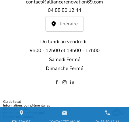
contact@alliancerenovation69.com
04 88 80 12 44
Itinéraire
Du lundi au vendredi :
9h00 - 12h00 et 13h00 - 17h00
Samedi Fermé
Dimanche Fermé
Guide local
Informations complémentaires
Mentions légales
place
mail
call
Politique de confidentialité
Gestion des cookies
ITINÉRAIRE
CONTACTEZ-NOUS
04 88 80 12 44