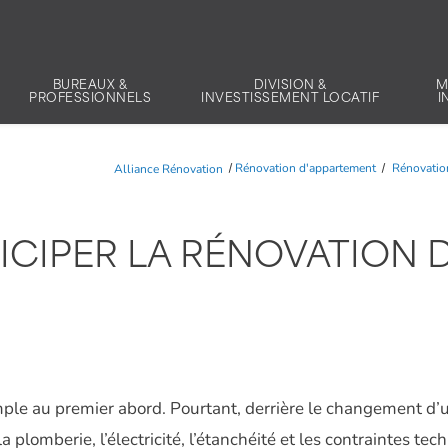
BUREAUX &
DIVISION &
M
PROFESSIONNELS
INVESTISSEMENT LOCATIF
I
Alliance Rénovation
Rénovation d'appartement
Rénovation
IPER LA RÉNOVATION DE
mple au premier abord. Pourtant, derrière le changement d’
 la plomberie, l’électricité, l’étanchéité et les contraintes