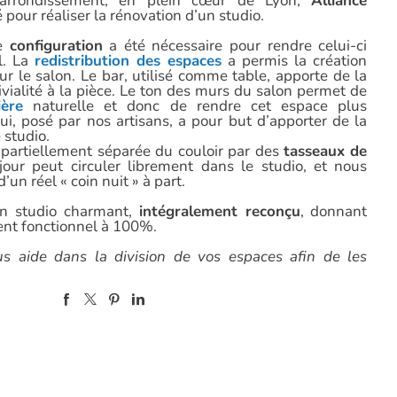
arrondissement, en plein cœur de Lyon,
Alliance
 pour réaliser la rénovation d’un studio.
de
configuration
a été nécessaire pour rendre celui-ci
l. La
redistribution des espaces
a permis la création
ur le salon. Le bar, utilisé comme table, apporte de la
ivialité à la pièce. Le ton des murs du salon permet de
ière
naturelle et donc de rendre cet espace plus
lui, posé par nos artisans, a pour but d’apporter de la
 studio.
 partiellement séparée du couloir par des
tasseaux de
jour peut circuler librement dans le studio, et nous
’un réel « coin nuit » à part.
un studio charmant,
intégralement reconçu
, donnant
ment fonctionnel à 100%.
us aide dans la division de vos espaces afin de les