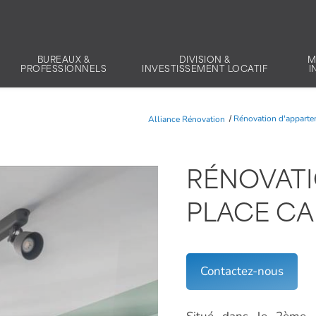
BUREAUX &
DIVISION &
M
PROFESSIONNELS
INVESTISSEMENT LOCATIF
I
Alliance Rénovation
Rénovation d'appart
RÉNOVATI
PLACE CA
Contactez-nous