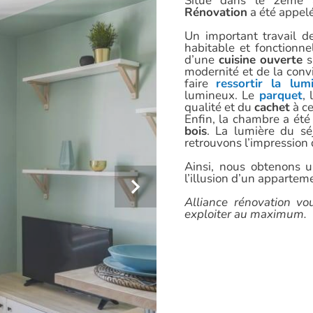
Situé dans le 2ème 
Rénovation
a été appelé
Un important travail 
habitable et fonctionne
d’une
cuisine ouverte
s
modernité et de la conv
faire
ressortir la lum
lumineux. Le
parquet
, 
qualité et du
cachet
à ce
Enfin, la chambre a été
bois
. La lumière du sé
retrouvons l’impression d
Ainsi, nous obtenons 
l’illusion d’un apparte
Next
Alliance rénovation vo
exploiter au maximum.