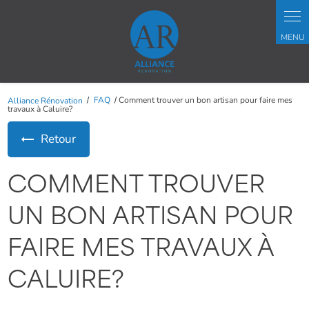
Panneau de gestion des cookies
Alliance Rénovation
FAQ
Comment trouver un bon artisan pour faire mes
travaux à Caluire?
Retour
COMMENT TROUVER
UN BON ARTISAN POUR
FAIRE MES TRAVAUX À
CALUIRE?